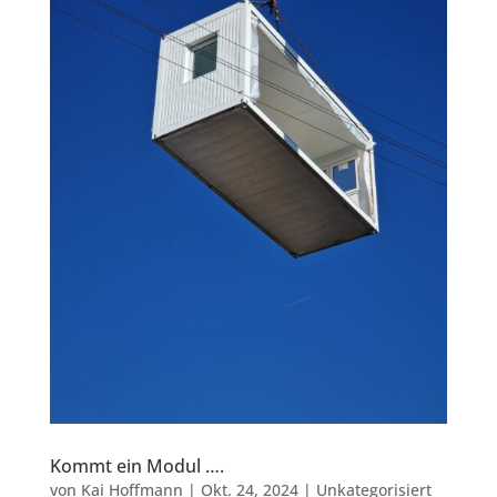
Kommt ein Modul ….
von
Kai Hoffmann
|
Okt. 24, 2024
|
Unkategorisiert